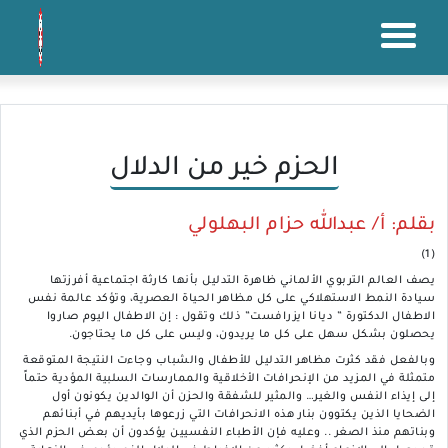
الحزم خير من الدلال
بقلم: أ/ عبدالله حزام البهلولي
(1)
يصف العالم التربوي الألماني ظاهرة التدليل بأنها كارثة اجتماعية أفرزتها
سيادة النمط الاستهلاكي على كل مظاهر الحياة العصرية، وتؤكد عالمة نفس
الاطفال الدكتورة ” ديانا ايزرافست” ذلك وتقول : إن الاطفال اليوم صاروا
يحصلون بشكل سهل على كل ما يريدون، وليس على كل ما يحتاجون.
وبالفعل فقد كثرت مظاهر التدليل للأطفال والشباب وجاءت النتيجة المتوقعة
متمثلة في المزيد من الإنحرافات الأخلاقية والممارسات السلبية المؤدية حتماً
إلى إيذاء النفس والغير… والمثير للشفقة والحزن أن الوالدين يكونون أول
الضحايا الذين يكتوون بنار هذه الانحرافات التي زرعوها بأيديهم في أبنائهم
وبناتهم منذ الصغر .. وعليه فإن الأطباء النفسيين يؤكدون أن بعض الحزم الذي