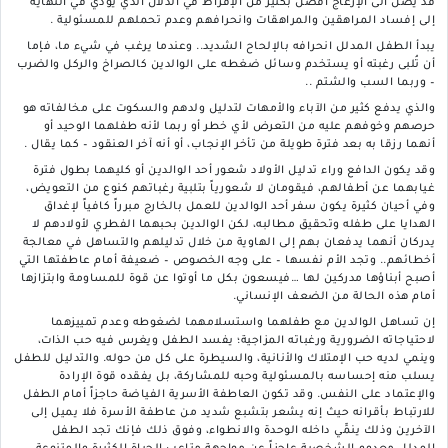
قد يصل الى الإزعاج أفضل بكثير من الإفراط في الدلال الذي يؤدي في النهاية
إلى إفساد المراهقين والمراهقات وانحرافهم وعدم تحملهم للمسئولية .
يبدأ الطفل المدلل انحرافه بالإلحاح الشديد.. وعندما يرغب في شيء ما، فإما
أن تُلبى رغبته أو يستخدم وسائل ضغطه على الوالدين كالصراخ والركل والضرب
– وربما السب والشتم ..
والذي يدفع كثير من الآباء والأمهات لتدليل ولدهم والسكوت على مخالفاته هو
حرصهم وخوفهم عليه من التعرض لأي خطر أو ربما لأنه طفلهما الوحيد أو
أنهما رزقا به بعد فترة طويلة من تأخر الإنجاب، أو أنه آخر العنقود – كما يقال .
وقد يكون الدافع وراء تدليل الأولاد شعور أحد الوالدين أو كليهما بطول فترة
غيابهما عن أطفالهم، فيقومان لا شعورياً بتلبية رغباتهم كنوع من التعويض،
وفي أحيان كثيرة يكون سفر أحد الوالدين للعمل بالخارج مبرراً كافياً لإغداق
الهدايا على طفله وتحقيق مطالبه، لكن الوالدين بحبهما الفطري لأولادهم لا
يدركان أنهما يدفعان بهم إلى الهاوية من خلال تدليلهم والتساهل في معالجة
أخطائهم.. وتجد الأم نفسها – على وجه الخصوص – ضعيفة أمام عاطفتها التي
أصبح أبناؤها مدركين لها …فيسعون بكل ما أوتوا عن قوة للمساومة وابتزازها
أمام هذه الحالة من الضعف الإنساني.
إن تساهل الوالدين مع طفلهما واستسلامهما لضغوطه وعدم تمييزهما
لاحتياجاته الضرورية ورغباته المزاجية؛ يفسد الطفل ويغرس فيه حب الذات،
وينمي لديه حب الإمتلاك والأنانية، والسيطرة على كل من حوله. والتدليل للطفل
يسلب منه إحساسه بالمسئولية وحبه للمشاركة، بل يفقده قوة الإرادة
والإعتماد على النفس. وقد تكون العاطفة الأسرية الفياضة حاجزاً أمام الطفل
للارتباط بأقرانه حيث إنه يشعر بتشبع شديد من عاطفة الأسرة فلا يميل إلى
الآخرين وذلك ينمِّي داخله الوحدة والانطواء، وفوق ذلك فإنك تجد الطفل