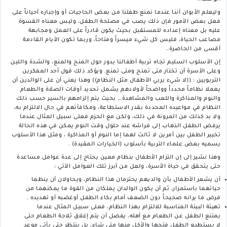
وليعلم الأبوان أننا عندما نمنع طفلنا من بعض الحاجيات أو وإجباره أحياناً على
فعل بعض الأمور فإن ذلك يصب في مصلحة الطفل، وليس معناه القسوة
عليه بل معناه إعداده للمستقبل بحيث يكون قادراً على العمل ومجابهة
مصاعب الحياة، فليس كل شيء ميسراً ومتاحاً، وربما تكون الأيام القادمة
أقسى من الحاضرة..
إن الأسلوب السليم تجاه تربية أطفالنا يدور حول المنح والمنع، والشدة واللين.
وعلى الأسرة أن تختار متى تمنح ومتى تمنع. ويؤكد ذلك قول أحد المفكرين
التربويين : ((لا شيء يربي الأطفال مثل النظام)) وهذا يعني أن على الوالدين أن
يعملا نظاماً محدداً وواضحاً لأولادهم يشمل تحديد أوقات الصلاة والطعام
والنوم والمذاكرة واللعب والمشاهدة… بحيث يتم إلزامهم بالسير حسب ذلك
النظام في مواعيده المحددة بقدر الاستطاعة، ومكافأتهم في حال الالتزام به،
ولا بد كذلك من المرونة في ذلك، ولكن مع الحزم فعلى سبيل المثال عندما
يرفض الطفل الذهاب إلى فراشه عند حلول وقت النوم يمكن في هذه الحالة
تخيير الطفل بين أمرين لا ثالث لهما إما النوم أو المذاكرة ، ومثل هذا الأسلوب
يسميه بعض علماء التربية بأسلوب (الخيارات المقيدة) .
وهنا نشير إلى إن التزام الأطفال بنظام معين يحتاج إلى عدة عوامل مساعدة
حتى يتحقق في حياة الأسرة، ولعل من أبرز تلك العوامل الآتي :
أن يشعر الأطفال بأن والديهم يحترمان هذا النظام، ويحاولان أن ينظما
حياتهما باستمرار، ثم أن يكون الوالدان يملكان من القوة ما يمكنهما من
فرض ما يرانه صحيحاً دون الضعف أمام بكاء الطفل أوغضبه أو تهديده .
تهيئة البيئة المناسبة للالتزام بهذا النظام، فعلى سبيل المثال عندما
يمتنع الطفل عن الطعام مع أهله، يفضل أن يتم إغلاق ثلاجة الطعام حتى
لا يستطيع الطفل فتحها والأكل منها متى شاء، بل ينتظر حتى يأتي موعد