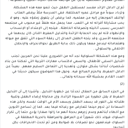
المدلل معدوم الشخصية عاجزاً عن مواجهة متاعب الحياة الكثيرة والمتنوعة .
ثم إن الدلال الزائد مفسد لمستقبل الطفل حيث تنمو معه هذه المشكلة،
وتزداد سوءاً مع مراحل عمره المختلفة، ففي المدرسة مثلاً يرفض العتاب
أوالنقد الموجهان إليه من معلميه، كما يرفض أن يتفوق زملاؤه عليه ، وهو لا
يحب مشاركة أقرانه له في اللعب، مما يجعل منه طفلاً غير محبوب في مجتمعه
المدرسي بسبب أنانيته وتصرفاته الخاطئة.. فيتجه إلى الإعتداء أو الإنسحاب
والإنطواء لأنه لم يجد الحماية الزائدة والتدليل المفرط اللذان كان يجدهما في
مجتمعه الأسري، وقد يتجه الطفل المدلل إلى رفقة السوء التي تتفق مع ميوله
واهتماماته ليندمج معها ويكون ذلك بداية الطريق نحوالانحراف والإنحلال
الأخلاقي والسلوكي .
ومع هذه المشكلة السلوكية نجد أنه من الضروري علينا نحن المربين تجنب
التدليل السلبي للأطفال، والسعي لاكتساب مهارات التربية التي تمكننا من بناء
شخصيات أبنائنا بشكل متوازن، وتهدينا إلى التعامل السليم معهم.. بعيداً عن
الدلال المفرط، والحزم المبالغ فيه.. وحول هذا الموضوع سيكون حديثنا في
العدد القادم بمشيئة الله سبحانه وتعالى…
(2)
في الجزء السابق من المقال تحدثنا عن خطورة التدليل ، وأشرنا إلى أن التدليل
المفرط لا يقل خطورة عن القسوة الزائدة، وإن محاولة إرضاء الطفل وتلبية
طلباته على الفور قد يسعد الطفل ويسعد الأم في الوقت نفسه، ولكن هذه
السعادة لن تدوم حينما تتعارض مع رغباته فيما بعد. كما إن تسامح الأبوين
مع أخطاء أبنائهم وعدم زجرهم بحجة أنهم ما زالوا صغارا يؤدي حتما إلى تكرار
السلوك فيولد ذلك شعوراً لدى المراهق والمراهقة بالحرية المطلقة في
السلوك فيندفعون نحو تصرفات بلا ضوابط ومن ثم تحدث الانحرافات بكل
أنواعها..