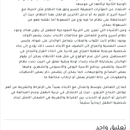
الوجبة الثانية ليأكلها في موعدها .
الابتعاد عن المؤثرات المعيقة للسير وفق هذا النظام مثل الحياة مع
أسرة أخرى لا تلتزم به، أو تدخل الآخرين للإخلال بهذا النظام، حيث أن
المحافظة على نظام ما فيه نوع من الصعوبة أما نقضه فهو من
السهولة بمكان .
ومن الأشياء التي تعين على التربية النموذجية للطفل أن يكون هناك وجود
نظام أسري واضح للتعامل مع مخالفات الأبناء، بحيث يشعر الأولاد
بوجود نظام ثابت للثواب والعقاب يتعامل الوالدان على ضوئه، وليس
حسب النفسية والمزاج لأن التصرف مع الأبناء حسب ذلك يؤدي إلى بناء
شخصية مزدوجة متقلبة المزاج غير قادرة على اتخاذ القرار والنجاح في
المستقبل. ومن أجل عدم الوقوع في مثل هذه الأخطاء يمكن أن يقوم
الوالدان بمشاركة الأبناء بإعداد لوحة ورقية تعلق في البيت تحدد نظام
الأسرة، وتتضمن برنامج الأسرة اليومي والأسبوعي والشهري، وفيها
بعض النصائح والتوجيهات، كما يمكن أن يتضمن ذكر بعض الأعطيات
والعقوبات في حالة القيام بعمل أو ارتكاب مخالفة ما .
كما إن التعامل بتوسط واعتدال مع الأبناء بعيداً على الإفراط والتفريط من أهم
عوامل النجاح التربوي ، حيث إن الاعتدال في تربية الطفل وعدم المبالغة في
التدليل أو الحزم أو التذبذب بين الإفراط والتفريط هي الضمان الأمثل لبناء
شخصية الطفل إيجابياً سليماً .
تعليق واحد