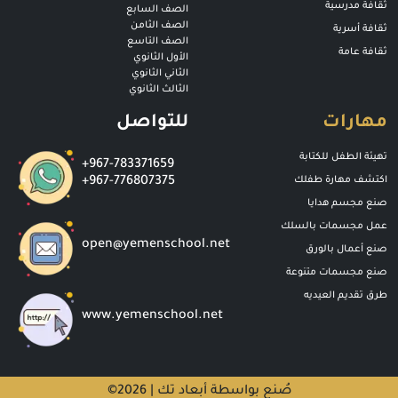
ثقافة مدرسية
الصف السابع
الصف الثامن
ثقافة أسرية
الصف التاسع
ثقافة عامة
الأول الثانوي
الثاني الثانوي
الثالث الثانوي
مهارات
للتواصل
تهيئة الطفل للكتابة
+967-783371659
اكتشف مهارة طفلك
+967-776807375
صنع مجسم هدايا
عمل مجسمات بالسلك
open@yemenschool.net
صنع أعمال بالورق
صنع مجسمات متنوعة
طرق تقديم العيديه
www.yemenschool.net
صُنع بواسطة أبعاد تك
2026 |
©