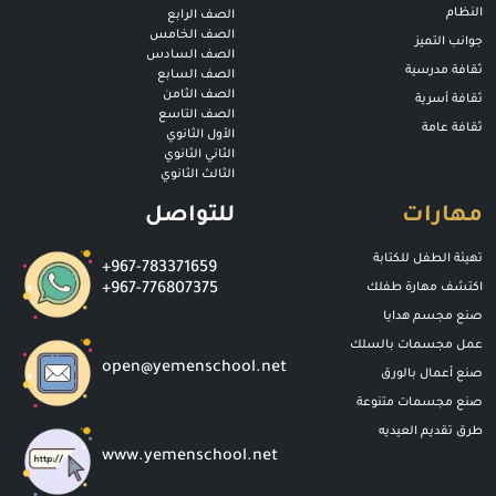
النظام
الصف الرابع
الصف الخامس
جوانب التميز
الصف السادس
ثقافة مدرسية
الصف السابع
الصف الثامن
ثقافة أسرية
الصف التاسع
ثقافة عامة
الأول الثانوي
الثاني الثانوي
الثالث الثانوي
مهارات
للتواصل
تهيئة الطفل للكتابة
+967-783371659
اكتشف مهارة طفلك
+967-776807375
صنع مجسم هدايا
عمل مجسمات بالسلك
open@yemenschool.net
صنع أعمال بالورق
صنع مجسمات متنوعة
طرق تقديم العيديه
www.yemenschool.net