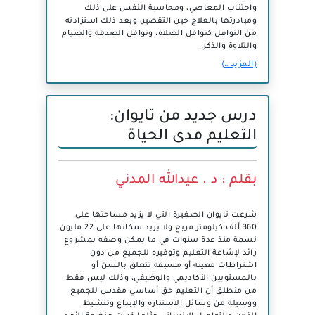
واجتناب المعاصي، ومحاسبة النفس على ذلك
ومبادرتها بالعلاج حين التقصير، وبعد ذلك استزادته
من النوافل كنوافل الصلاة، ونوافل الصدقة والصيام
والتلاوة والذكر.
(المزيد…)
درس جديد من تايوان:
التعليم مدى الحياة
بقلم : د . عيدالله المدني
شرعت تايوان الصغيرة التي لا يزيد مساحتها على
360 ألف كيلومتر مربع ولا يزيد سكانها على 22 مليون
نسمة منذ عدة سنوات في ما يمكن وصفه بمشروع
رائد لإشاعة التعليم وتوفيره للجميع من دون
اشتراطات معينة أو مسبقة تتعلق بالسن أو
بالمستويين الأكاديمي والوظيفي، وذلك ليس فقط
من منطلق أن التعليم حق أساسي مقدس للجميع
ووسيلة من وسائل الاستنارة والإبداع وتنشيط