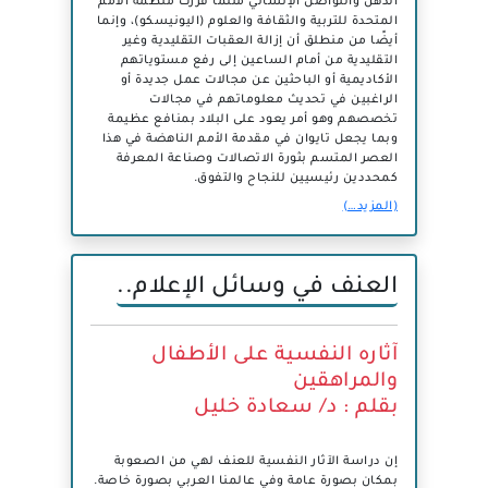
الذهن والتواصل الإنساني مثلما قررت منظمة الأمم
المتحدة للتربية والثقافة والعلوم (اليونيسكو)، وإنما
أيضًا من منطلق أن إزالة العقبات التقليدية وغير
التقليدية من أمام الساعين إلى رفع مستوياتهم
الأكاديمية أو الباحثين عن مجالات عمل جديدة أو
الراغبين في تحديث معلوماتهم في مجالات
تخصصهم وهو أمر يعود على البلاد بمنافع عظيمة
وبما يجعل تايوان في مقدمة الأمم الناهضة في هذا
العصر المتسم بثورة الاتصالات وصناعة المعرفة
كمحددين رئيسيين للنجاح والتفوق.
(المزيد…)
العنف في وسائل الإعلام..
آثاره النفسية على الأطفال
والمراهقين
بقلم : د/ سعادة خليل
إن دراسة الآثار النفسية للعنف لهي من الصعوبة
بمكان بصورة عامة وفي عالمنا العربي بصورة خاصة.