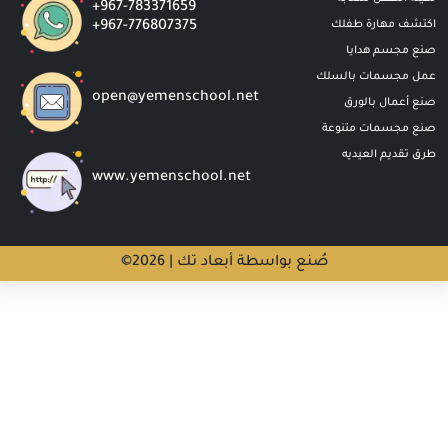
+967-783371659
اكتشف مهارة طفلك
+967-776807375
صنع مجسم هدايا
عمل مجسمات بالسلك
open@yemenschool.net
صنع أعمال بالورق
صنع مجسمات متنوعة
طرق تقديم العيديه
www.yemenschool.net
صُنع بواسطة أبعاد تك
2026 |
©